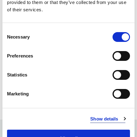
provided to them or that they’ve collected from your use
INFO:
of their services.
Mag. Poznań — stan magazynu lokalnego, realizacja
od ręki. Mag. Centralny — stan magazynu centralnego
dostawcy, dłuższy termin realizacji. Podane ilości mają
Consent
charakter orientacyjny.
Necessary
Selection
BLACK (010)
KOPIUJ LINK
Preferences
Mag. Poznań
Mag. Centralny
Statistics
0
9779
ZAPYTAJ O PRODUKT
Marketing
ZALOGUJ SIĘ
Show details
ZOBACZ PODOBNE PRODUKTY