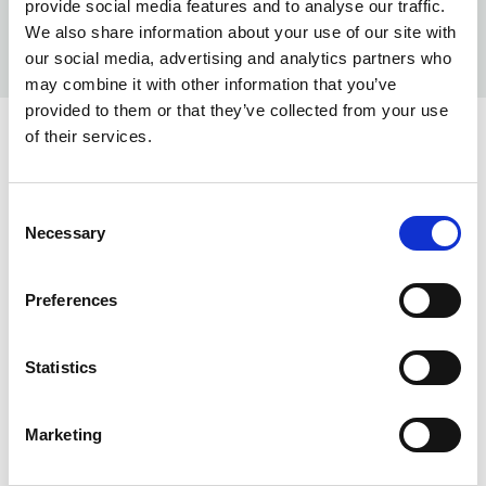
provide social media features and to analyse our traffic.
We also share information about your use of our site with
our social media, advertising and analytics partners who
may combine it with other information that you’ve
provided to them or that they’ve collected from your use
of their services.
INFO:
Mag. Poznań — stan magazynu lokalnego, realizacja
Consent
Necessary
od ręki. Mag. Centralny — stan magazynu centralnego
Selection
dostawcy, dłuższy termin realizacji. Podane ilości mają
charakter orientacyjny.
Preferences
BLACK (010)
KOPIUJ LINK
Statistics
Mag. Poznań
Mag. Centralny
0
4370
Marketing