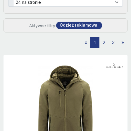
Odzież reklamowa
Aktywne filtry:
«
1
2
3
»