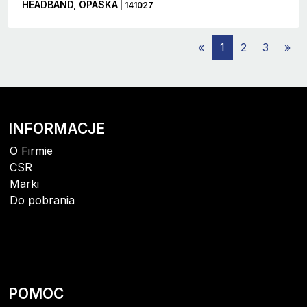
HEADBAND, OPASKA
| 141027
«
1
2
3
»
INFORMACJE
O Firmie
CSR
Marki
Do pobrania
POMOC