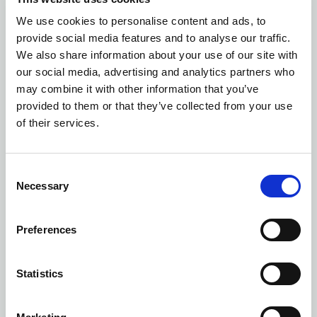
We use cookies to personalise content and ads, to
Ilość kolorów: 5
provide social media features and to analyse our traffic.
LAYBACK LADY
| 2262057
We also share information about your use of our site with
our social media, advertising and analytics partners who
may combine it with other information that you’ve
provided to them or that they’ve collected from your use
of their services.
Consent
Necessary
Selection
Preferences
Statistics