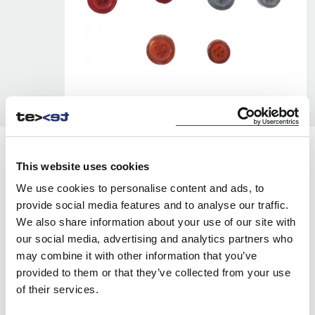
KOLORY:
This website uses cookies
WHITE
100
We use cookies to personalise content and ads, to
provide social media features and to analyse our traffic.
YELLOW
220
We also share information about your use of our site with
our social media, advertising and analytics partners who
RED
400
may combine it with other information that you’ve
NAVY
600
provided to them or that they’ve collected from your use
of their services.
OCEAN BLUE
632