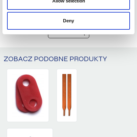
Allow selection
zabrudzeń nie wypożyczamy białej
odzieży na wzory.
ZAPYTAJ O PRODUKT
Deny
ZALOGUJ SIĘ
ZOBACZ PODOBNE PRODUKTY