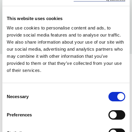
This website uses cookies
We use cookies to personalise content and ads, to
provide social media features and to analyse our traffic.
We also share information about your use of our site with
our social media, advertising and analytics partners who
may combine it with other information that you’ve
provided to them or that they’ve collected from your use
KOLORY:
of their services.
BLACK
99
Consent
INFO:
Necessary
Selection
Mag. Poznań — stan magazynu lokalnego, realizacja
od ręki. Mag. Centralny — stan magazynu centralnego
Preferences
dostawcy, dłuższy termin realizacji. Podane ilości mają
charakter orientacyjny.