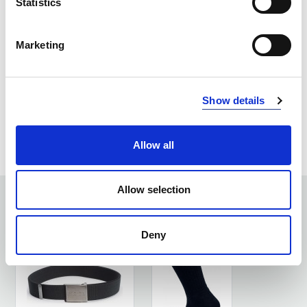
Statistics
BLACK (99)
KOPIUJ LINK
Marketing
Rozmiar
Mag. Poznań
Mag. Centralny
ONE SIZE
0
903
Show details
ZAPYTAJ O PRODUKT
ZALOGUJ SIĘ
Allow all
Allow selection
ZOBACZ PODOBNE PRODUKTY
Deny