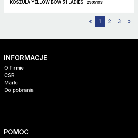
KOSZULA YELLOW BOW 51 LADIES
| 2905103
«
1
2
3
»
INFORMACJE
O Firmie
CSR
Marki
Do pobrania
POMOC