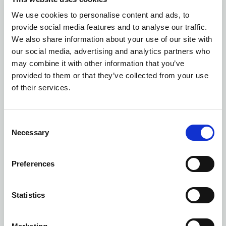
We use cookies to personalise content and ads, to
Ilość kolorów: 5
provide social media features and to analyse our traffic.
KOSZULA YELLOW BOW 50 S/S SLIM FIT
| 2905022
We also share information about your use of our site with
our social media, advertising and analytics partners who
may combine it with other information that you’ve
provided to them or that they’ve collected from your use
of their services.
Consent
Necessary
Selection
Preferences
Statistics
NEW