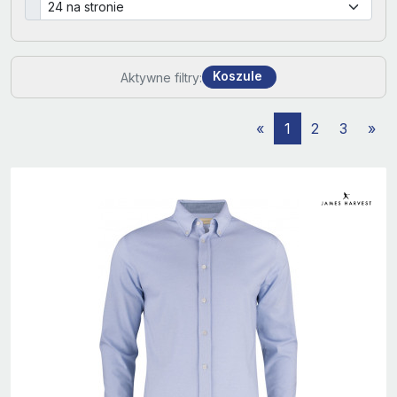
Koszule
Aktywne filtry:
«
1
2
3
»