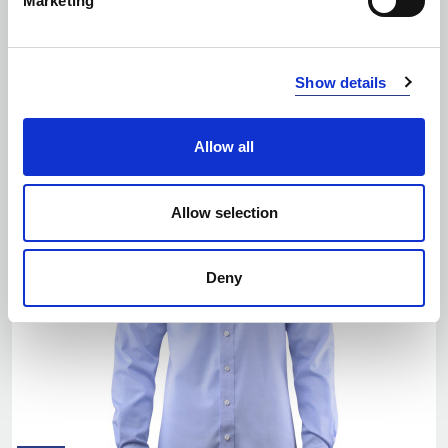
Marketing
EKO
Ilość kolorów: 2
Show details
YELLOW BOW 50 X-LONG REGULAR
| 2905041
Allow all
Allow selection
Deny