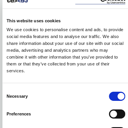
Odważne kombinacje kolorów, wzorów i
kształtów sprawiają, że produkty ByOn
This website uses cookies
są natychmiast rozpoznawalne. Każdy
We use cookies to personalise content and ads, to provide
upominek staje się wyjątkowy i łatwy do
social media features and to analyse our traffic. We also
zapamiętania, a jednocześnie może
share information about your use of our site with our social
pasować do stylu i charakteru odbiorcy.
media, advertising and analytics partners who may
combine it with other information that you’ve provided to
them or that they’ve collected from your use of their
services.
Consent
Necessary
Selection
Preferences