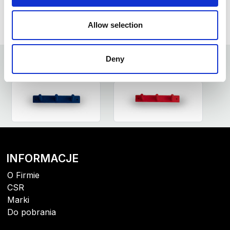
ZAPYTAJ O PRODUKT
ZALOGUJ SIĘ
Allow selection
Deny
ZOBACZ PODOBNE PRODUKTY
INFORMACJE
O Firmie
CSR
Marki
Do pobrania