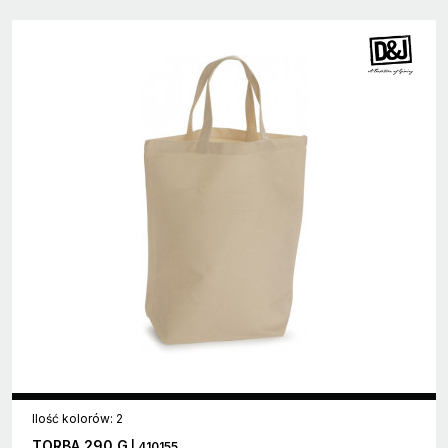
Ilość kolorów: 2
TORBA 290 G
| 410155