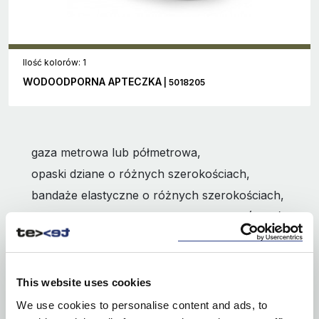
Ilość kolorów: 1
WODOODPORNA APTECZKA
| 5018205
gaza metrowa lub półmetrowa,
opaski dziane o różnych szerokościach,
bandaże elastyczne o różnych szerokościach,
chłonne opatrunki indywidualne typu G (8×12) lub
M (8×10),
jałowe kompresy w co najmniej dwóch
wielkościach,
This website uses cookies
siatka opatrunkowa w dwóch różnych
We use cookies to personalise content and ads, to