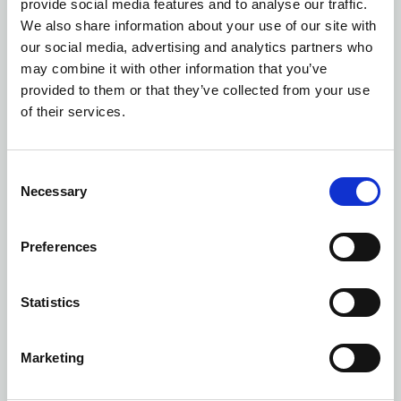
provide social media features and to analyse our traffic.
wielkościach,
We also share information about your use of our site with
plaster z opatrunkiem do cięcia,
our social media, advertising and analytics partners who
zestaw gotowych plastrów,
may combine it with other information that you’ve
plastry do zamykania ran, tzw. stripy,
provided to them or that they’ve collected from your use
of their services.
plaster na rolce bez opatrunku do mocowania
gazy lub kompresów,
preparaty do odkażania ran z oktenidyną,
woda
Consent
Necessary
utleniona
lub jednorazowe gaziki nasączone
Selection
alkoholem,
sól fizjologiczna do przemywania ran lub oczu,
Preferences
preparaty na poparzenia (np. panthenol w piance
lub opatrunki hydrożelowe),
Statistics
chusta trójkątna,
maseczka do sztucznego oddychania metodą usta-
Marketing
usta,