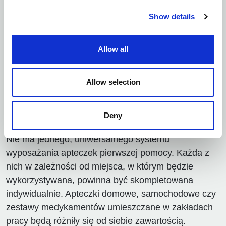
srebrno-złota folia NRC, inaczej koc ratunkowy,
Show details
chroniąca przed groźną dla życia utratą komfortu
cieplnego (srebrna strona skierowana do ciała
pacjenta ogrzewa, a skierowana na zewnątrz
Allow all
wychładza),
rękawiczki jednorazowe,
Allow selection
nożyczki, pęseta, agrafki,
termometr,
Deny
Nie ma jednego, uniwersalnego systemu
wyposażania apteczek pierwszej pomocy. Każda z
nich w zależności od miejsca, w którym będzie
wykorzystywana, powinna być skompletowana
indywidualnie. Apteczki domowe, samochodowe czy
zestawy medykamentów umieszczane w zakładach
pracy będą różniły się od siebie zawartością.