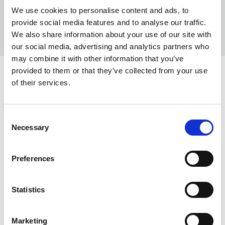
We use cookies to personalise content and ads, to
provide social media features and to analyse our traffic.
We also share information about your use of our site with
our social media, advertising and analytics partners who
may combine it with other information that you’ve
provided to them or that they’ve collected from your use
KOLORY:
of their services.
BLACK
99
Consent
INFO:
Necessary
Selection
Mag. Poznań — stan magazynu lokalnego, realizacja
od ręki. Mag. Centralny — stan magazynu centralnego
Preferences
dostawcy, dłuższy termin realizacji. Podane ilości mają
charakter orientacyjny.
Statistics
BLACK (99)
KOPIUJ LINK
Marketing