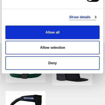
Rozmiar
Mag. Poznań
Mag. Centralny
ONE SIZE
50
612
Show details
ZAPYTAJ O PRODUKT
ZALOGUJ SIĘ
Allow all
Allow selection
ZOBACZ PODOBNE PRODUKTY
Deny