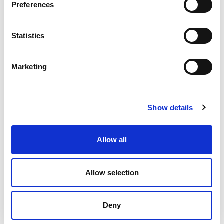
Preferences
ORANGE
290
PINK
Statistics
425
CERISE
435
Marketing
RED
460
BURGUNDY
470
INFO:
Show details
GREEN
645
Mag. Poznań — stan magazynu lokalnego, realizacja
od ręki. Mag. Centralny — stan magazynu centralnego
DK GREEN
675
Allow all
dostawcy, dłuższy termin realizacji. Podane ilości mają
SKY BLUE
725
charakter orientacyjny.
Allow selection
ROYAL BLUE
767
CERISE (435)
KOPIUJ LINK
NAVY
855
Rozmiar
Mag. Poznań
Mag. Centralny
Deny
PURPLE
885
ONE SIZE
0
624