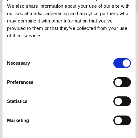
We also share information about your use of our site with
our social media, advertising and analytics partners who
may combine it with other information that you’ve
provided to them or that they’ve collected from your use
INFO:
of their services.
Mag. Poznań — stan magazynu lokalnego, realizacja
od ręki. Mag. Centralny — stan magazynu centralnego
Consent
dostawcy, dłuższy termin realizacji. Podane ilości mają
Necessary
Selection
charakter orientacyjny.
SILVER (041)
KOPIUJ LINK
Preferences
Mag. Poznań
Mag. Centralny
Statistics
54
3813
Marketing
ZAPYTAJ O PRODUKT
ZALOGUJ SIĘ