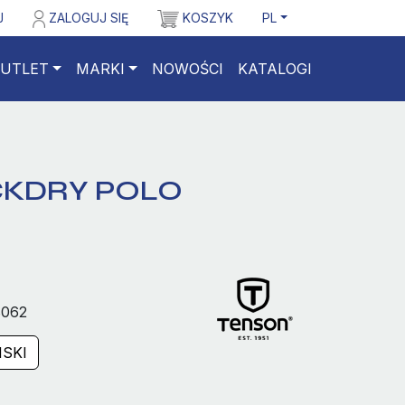
J
ZALOGUJ SIĘ
KOSZYK
PL
UTLET
MARKI
NOWOŚCI
KATALOGI
CKDRY POLO
062
SKI