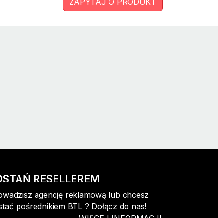
ZAPYTAJ O PRODUKT
OSTAŃ RESELLEREM
owadzisz agencję reklamową lub chcesz
stać pośrednikiem BTL ? Dołącz do nas!