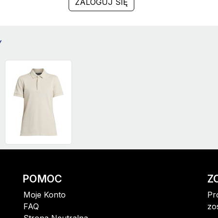
ZALOGUJ SIĘ
Y
POMOC
Z
Moje Konto
Pr
FAQ
zo