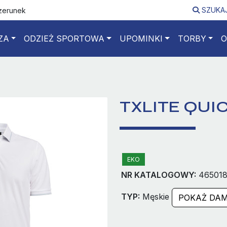
SZUKA
izerunek
ZA
ODZIEŻ SPORTOWA
UPOMINKI
TORBY
O
TXLITE QUI
EKO
NR KATALOGOWY:
465018
TYP:
Męskie
POKAŻ DAM