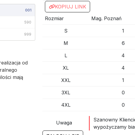
KOPIUJ LINK
001
Rozmiar
Mag. Poznań
590
S
1
999
M
6
L
4
ealizacja od
XL
4
ralnego
ilości mają
XXL
1
3XL
0
4XL
0
Szanowny Kliencie
Uwaga
wypożyczamy biał