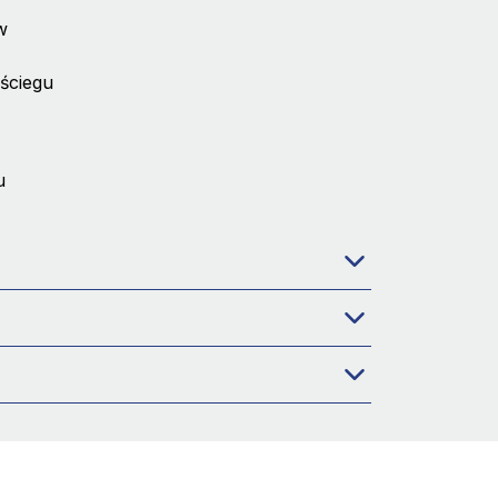
w
 ściegu
u