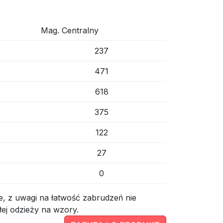
Mag. Centralny
237
471
618
375
122
27
0
, z uwagi na łatwość zabrudzeń nie
ej odzieży na wzory.