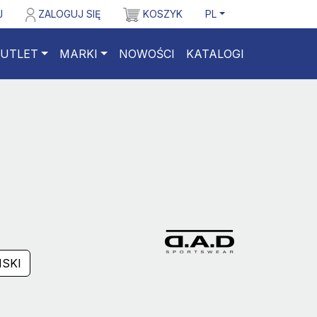
J
ZALOGUJ SIĘ
KOSZYK
PL
UTLET
MARKI
NOWOŚCI
KATALOGI
SKI