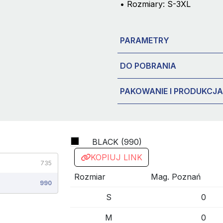
• Rozmiary: S-3XL
PARAMETRY
DO POBRANIA
PAKOWANIE I PRODUKCJA
BLACK (990)
KOPIUJ LINK
735
Rozmiar
Mag. Poznań
990
S
0
M
0