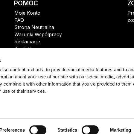
POMOC
Z
Moje Konto
Pr
FAQ
zo
Strona Neutralna
Warunki Współpracy
Reklamacje
Kontakt
s
ise content and ads, to provide social media features and to an
rmation about your use of our site with our social media, advertis
 combine it with other information that you’ve provided to them o
 use of their services.
Preferences
Statistics
Marketing
. z o.o. ul. Krzemowa 1, Złotniki | 62-002 Suchy Las | R