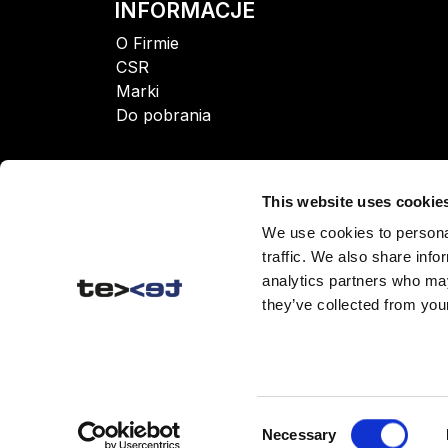
INFORMACJE
O Firmie
CSR
Marki
Do pobrania
This website uses cookie
We use cookies to personal
traffic. We also share info
analytics partners who may
they’ve collected from your
Consent
Necessary
© 2026 TEXET POLAND Sp
Selection