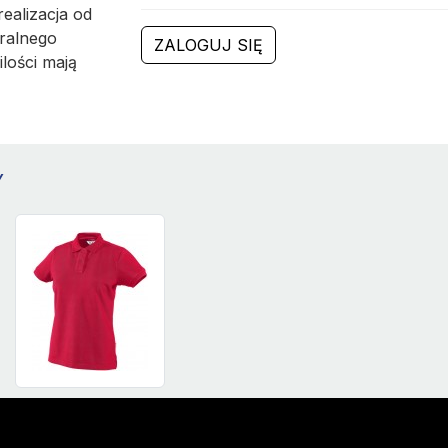
ealizacja od
ralnego
ZALOGUJ SIĘ
ilości mają
Y