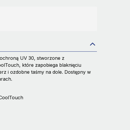
 ochroną UV 30, stworzone z
lTouch, które zapobiega blaknięciu
erz i ozdobne taśmy na dole. Dostępny w
arach.
r CoolTouch