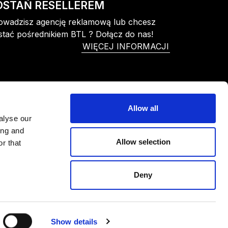
OSTAŃ RESELLEREM
owadzisz agencję reklamową lub chcesz
stać pośrednikiem BTL ? Dołącz do nas!
WIĘCEJ INFORMACJI
Allow all
alyse our
ing and
Allow selection
r that
Deny
Show details
ealizacja
Studio Moyoki