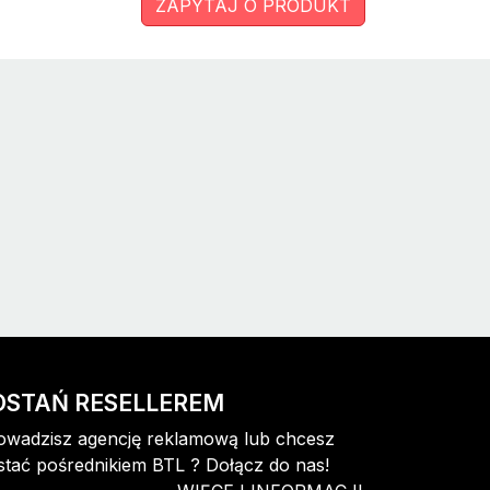
ZAPYTAJ O PRODUKT
OSTAŃ RESELLEREM
owadzisz agencję reklamową lub chcesz
stać pośrednikiem BTL ? Dołącz do nas!