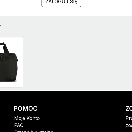
ZALOGUJ SIĘ
Y
POMOC
Z
Moje Konto
Pr
FAQ
zo