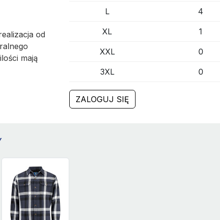
L
4
XL
1
ealizacja od
ralnego
XXL
0
ilości mają
3XL
0
ZALOGUJ SIĘ
Y