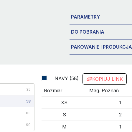
PARAMETRY
DO POBRANIA
PAKOWANIE I PRODUKCJA
NAVY (58)
KOPIUJ LINK
35
Rozmiar
Mag. Poznań
58
XS
1
83
S
2
99
M
1