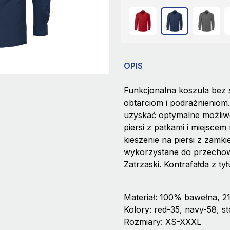
OPIS
Funkcjonalna koszula bez
obtarciom i podrażnieniom
uzyskać optymalne możliwo
piersi z patkami i miejsce
kieszenie na piersi z zam
wykorzystane do przechow
Zatrzaski. Kontrafałda z t
Materiał: 100% bawełna, 2
Kolory: red-35, navy-58, s
Rozmiary: XS-XXXL