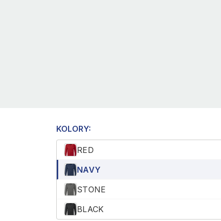
KOLORY:
RED
NAVY
STONE
BLACK