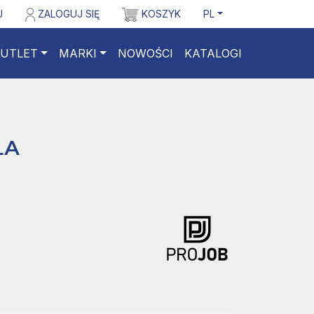
J
ZALOGUJ SIĘ
KOSZYK
PL
UTLET
MARKI
NOWOŚCI
KATALOGI
LA