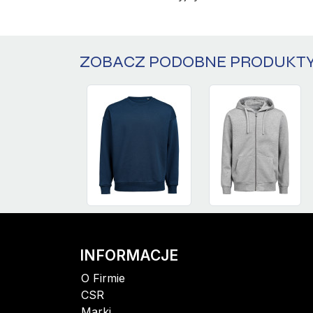
THYME
BLACK
ZOBACZ PODOBNE PRODUKT
CHARCOAL
INFORMACJE
O Firmie
CSR
Marki