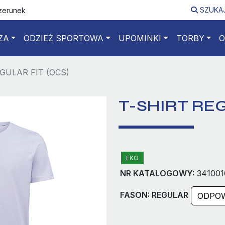
SZUKA
izerunek
ZA
ODZIEŻ SPORTOWA
UPOMINKI
TORBY
O
GULAR FIT (OCS)
T-SHIRT REG
EKO
NR KATALOGOWY:
341001
FASON: REGULAR
ODPOW