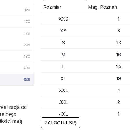
Rozmiar
Mag. Poznań
120
XXS
1
170
XS
3
179
S
13
205
M
16
480
L
25
490
XL
19
505
XXL
4
510
3XL
2
600
ealizacja od
ralnego
4XL
1
626
ilości mają
ZALOGUJ SIĘ
5XL
1
750