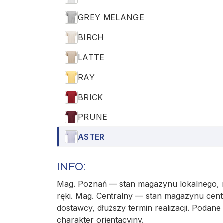
GREY MELANGE
BIRCH
LATTE
RAY
BRICK
PRUNE
ASTER
FOG
INFO:
NAVY
Mag. Poznań — stan magazynu lokalnego, r
ręki. Mag. Centralny — stan magazynu cent
ORION
dostawcy, dłuższy termin realizacji. Podane 
SAGE
charakter orientacyjny.