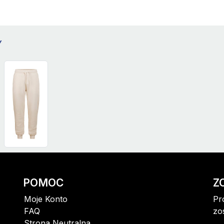
760
900
Y
940
POMOC
Z
Moje Konto
Pr
FAQ
zo
Strona Neutralna