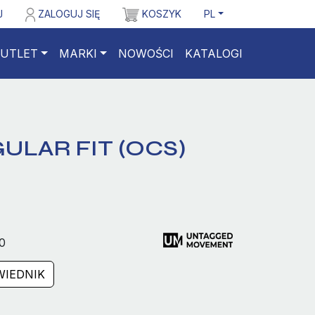
J
ZALOGUJ SIĘ
KOSZYK
PL
UTLET
MARKI
NOWOŚCI
KATALOGI
ULAR FIT (OCS)
0
IEDNIK