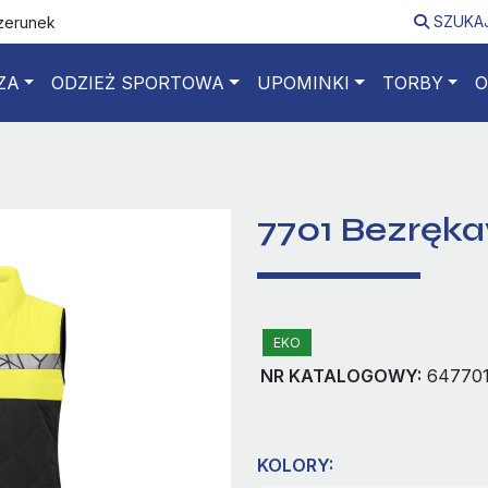
SZUKA
izerunek
ZA
ODZIEŻ SPORTOWA
UPOMINKI
TORBY
O
7701 Bezręk
EKO
NR KATALOGOWY:
64770
KOLORY: