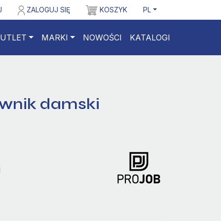
J
ZALOGUJ SIĘ
KOSZYK
PL
UTLET
MARKI
NOWOŚCI
KATALOGI
awnik damski
1