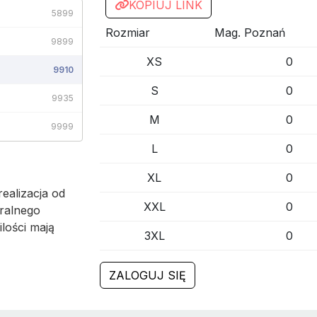
KOPIUJ LINK
5899
Rozmiar
Mag. Poznań
9899
XS
0
9910
S
0
9935
M
0
9999
L
0
XL
0
ealizacja od
XXL
0
ralnego
ilości mają
3XL
0
ZALOGUJ SIĘ