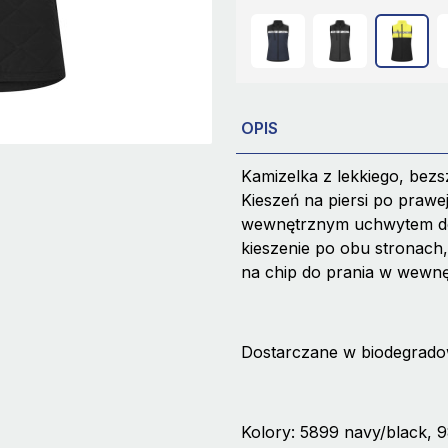
OPIS
Kamizelka z lekkiego, be
Kieszeń na piersi po praw
wewnętrznym uchwytem do 
kieszenie po obu stronach
na chip do prania w wewn
Dostarczane w biodegradow
Kolory: 5899 navy/black, 