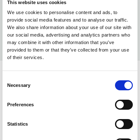
This website uses cookies
We use cookies to personalise content and ads, to
provide social media features and to analyse our traffic.
We also share information about your use of our site with
our social media, advertising and analytics partners who
may combine it with other information that you’ve
provided to them or that they’ve collected from your use
of their services.
KOLORY:
Consent
Necessary
Selection
NAVY
600
BLACK
900
Preferences
INFO:
Statistics
Mag. Poznań — stan magazynu lokalnego, realizacja
od ręki. Mag. Centralny — stan magazynu centralnego