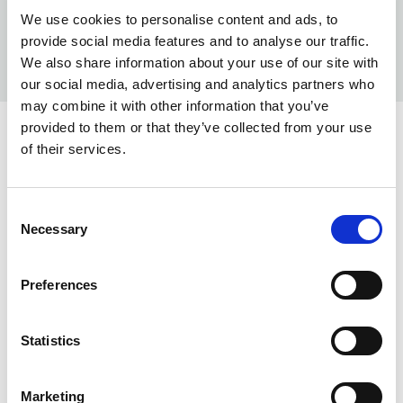
We use cookies to personalise content and ads, to
provide social media features and to analyse our traffic.
We also share information about your use of our site with
our social media, advertising and analytics partners who
may combine it with other information that you’ve
provided to them or that they’ve collected from your use
of their services.
INFO:
Mag. Poznań — stan magazynu lokalnego, realizacja
Consent
od ręki. Mag. Centralny — stan magazynu centralnego
Necessary
Selection
dostawcy, dłuższy termin realizacji. Podane ilości mają
charakter orientacyjny.
Preferences
BLUE (012)
KOPIUJ LINK
Mag. Poznań
Mag. Centralny
Statistics
0
1630
Marketing