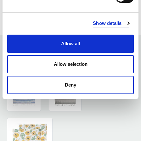
ZAPYTAJ O PRODUKT
ZALOGUJ SIĘ
Show details
Allow all
ZOBACZ PODOBNE PRODUKTY
Allow selection
Deny