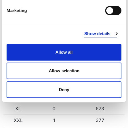
INFO:
Marketing
Mag. Poznań — stan magazynu lokalnego, realizacja
od ręki. Mag. Centralny — stan magazynu centralnego
dostawcy, dłuższy termin realizacji. Podane ilości mają
Show details
charakter orientacyjny.
DARK NAVY (580)
KOPIUJ LINK
Allow all
Rozmiar
Mag. Poznań
Mag. Centralny
Allow selection
S
0
187
M
1
365
Deny
L
1
819
XL
0
573
XXL
1
377