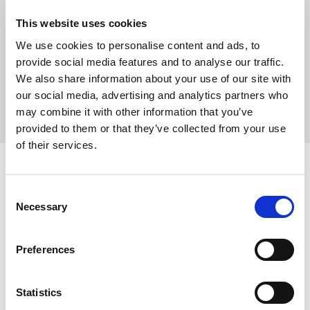
This website uses cookies
We use cookies to personalise content and ads, to
provide social media features and to analyse our traffic.
We also share information about your use of our site with
our social media, advertising and analytics partners who
may combine it with other information that you’ve
provided to them or that they’ve collected from your use
of their services.
KOLORY:
Consent
DARK NAVY
580
Necessary
Selection
IVY GREEN
640
Preferences
ANTHRACITE MELANGE
955
BLACK
99
Statistics