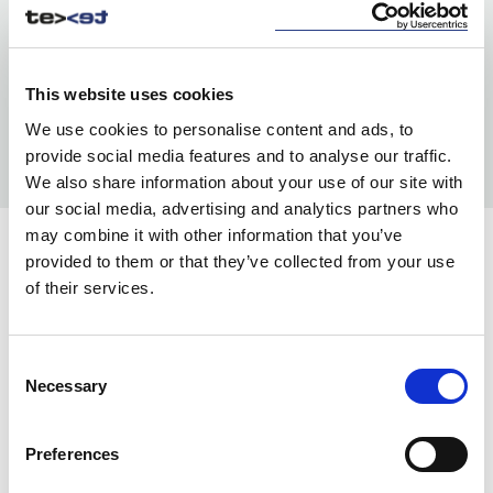
This website uses cookies
We use cookies to personalise content and ads, to
provide social media features and to analyse our traffic.
We also share information about your use of our site with
our social media, advertising and analytics partners who
may combine it with other information that you’ve
KOLORY:
provided to them or that they’ve collected from your use
of their services.
STONE
83
BLACK
99
Consent
Necessary
Selection
INFO:
Mag. Poznań — stan magazynu lokalnego, realizacja
Preferences
od ręki. Mag. Centralny — stan magazynu centralnego