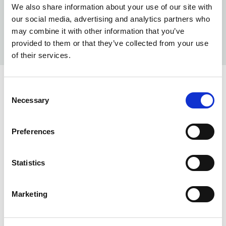
We also share information about your use of our site with
our social media, advertising and analytics partners who
may combine it with other information that you’ve
provided to them or that they’ve collected from your use
of their services.
KOLORY:
Consent
Necessary
Selection
DARK INDIGO
558
DENIM BLUE
581
Preferences
INFO:
Statistics
Mag. Poznań — stan magazynu lokalnego, realizacja
od ręki. Mag. Centralny — stan magazynu centralnego
Marketing
dostawcy, dłuższy termin realizacji. Podane ilości mają
charakter orientacyjny.