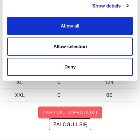
DENIM BLUE (581)
KOPIUJ LINK
Show details
Rozmiar
Mag. Poznań
Mag. Centralny
Allow all
XS
1
71
S
1
176
Allow selection
M
0
167
Deny
L
0
154
XL
0
124
XXL
0
80
ZAPYTAJ O PRODUKT
ZALOGUJ SIĘ