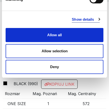
KOLORY:
Show details
DARK OLIVE
665
BLACK
990
Allow all
INFO:
Allow selection
Mag. Poznań — stan magazynu lokalnego, realizacja
od ręki. Mag. Centralny — stan magazynu centralnego
dostawcy, dłuższy termin realizacji. Podane ilości mają
Deny
charakter orientacyjny.
BLACK (990)
KOPIUJ LINK
Rozmiar
Mag. Poznań
Mag. Centralny
ONE SIZE
1
572