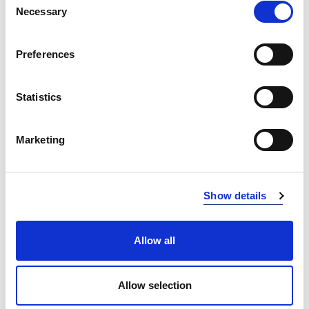
NAVY/NEON YELLOW
Necessary
6021
Selection
NAVY/NEON ORANGE
6031
Preferences
NAVY/COBALT
6053
BLACK/ ORANGE
9030
Statistics
BLACK/RED
9040
Marketing
BLACK/ ANTHRACITE
9093
ANTHRACITE/ BLACK
9390
Show details
INFO:
Mag. Poznań — stan magazynu lokalnego, realizacja
Allow all
od ręki. Mag. Centralny — stan magazynu centralnego
dostawcy, dłuższy termin realizacji. Podane ilości mają
Allow selection
charakter orientacyjny.