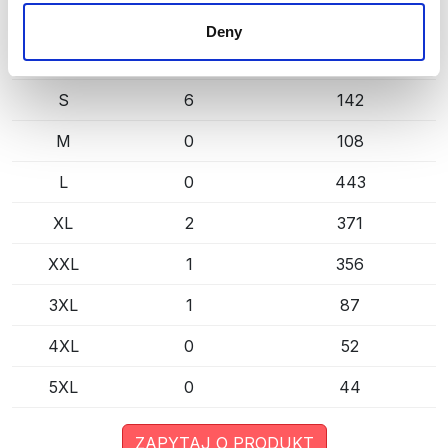
NAVY/COBALT (6053)
KOPIUJ LINK
Deny
Rozmiar
Mag. Poznań
Mag. Centralny
S
6
142
M
0
108
L
0
443
XL
2
371
XXL
1
356
3XL
1
87
4XL
0
52
5XL
0
44
ZAPYTAJ O PRODUKT