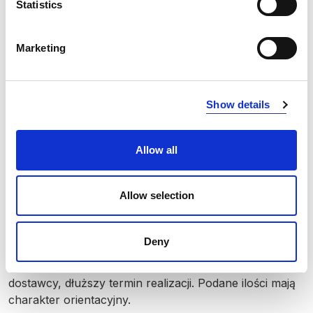
Statistics
NAVY/NEON YELLOW
6021
NAVY/NEON ORANGE
6031
Marketing
NAVY/COBALT
6053
BLACK/ ORANGE
9030
Show details
BLACK/RED
9040
Allow all
BLACK/ ANTHRACITE
9093
ANTHRACITE/ BLACK
9390
Allow selection
INFO:
Deny
Mag. Poznań — stan magazynu lokalnego, realizacja
od ręki. Mag. Centralny — stan magazynu centralnego
dostawcy, dłuższy termin realizacji. Podane ilości mają
charakter orientacyjny.