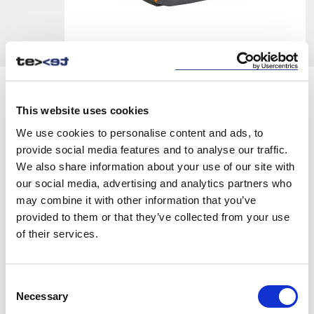
KOLORY:
This website uses cookies
YELLOW
253
We use cookies to personalise content and ads, to
provide social media features and to analyse our traffic.
ORANGE
293
We also share information about your use of our site with
RED
463
our social media, advertising and analytics partners who
may combine it with other information that you’ve
GREEN
663
provided to them or that they’ve collected from your use
of their services.
BLUE
743
NAVY
853
Consent
GREY
933
Necessary
Selection