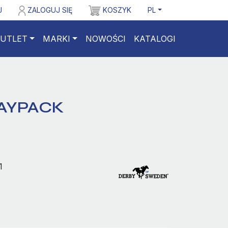
J
ZALOGUJ SIĘ
KOSZYK
PL
UTLET
MARKI
NOWOŚCI
KATALOGI
AYPACK
1