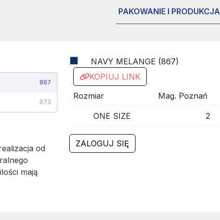
PAKOWANIE I PRODUKCJA
NAVY MELANGE (867)
KOPIUJ LINK
867
Rozmiar
Mag. Poznań
973
ONE SIZE
2
ZALOGUJ SIĘ
ealizacja od
ralnego
ilości mają