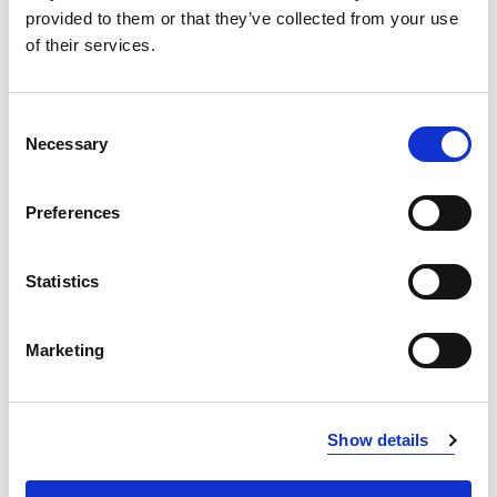
provided to them or that they’ve collected from your use
DARK GREY
300
of their services.
DUSTY GREEN
366
Consent
DUSTY BLUE
388
Necessary
Selection
BLACK
990
Preferences
INFO:
Mag. Poznań — stan magazynu lokalnego, realizacja
Statistics
od ręki. Mag. Centralny — stan magazynu centralnego
dostawcy, dłuższy termin realizacji. Podane ilości mają
Marketing
charakter orientacyjny.
DUSTY GREEN (366)
KOPIUJ LINK
Show details
Rozmiar
Mag. Poznań
Mag. Centralny