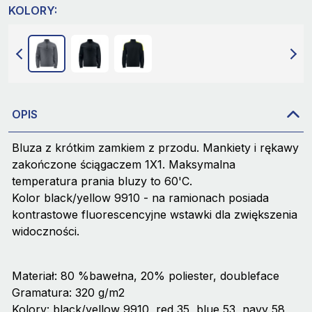
KOLORY:
OPIS
Bluza z krótkim zamkiem z przodu. Mankiety i rękawy
zakończone ściągaczem 1X1. Maksymalna
temperatura prania bluzy to 60'C.
Kolor black/yellow 9910 - na ramionach posiada
kontrastowe fluorescencyjne wstawki dla zwiększenia
widoczności.
Materiał: 80 %bawełna, 20% poliester, doubleface
Gramatura: 320 g/m2
Kolory: black/yellow 9910, red 35, blue 53, navy 58,