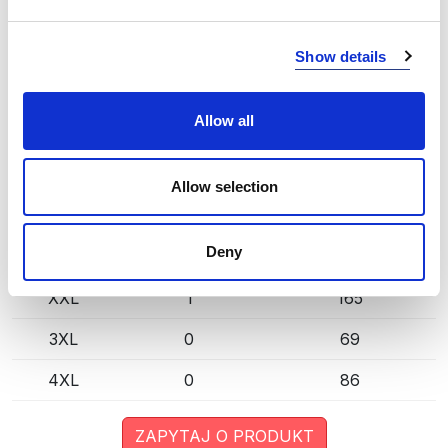
GREY (98)
KOPIUJ LINK
Rozmiar
Mag. Poznań
Mag. Centralny
Show details
XS
0
61
Allow all
S
0
210
M
0
878
Allow selection
L
7
847
Deny
XL
0
559
XXL
1
165
3XL
0
69
4XL
0
86
ZAPYTAJ O PRODUKT