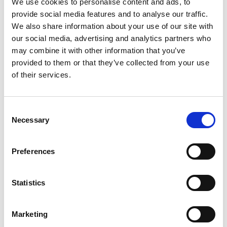
We use cookies to personalise content and ads, to
RED
35
provide social media features and to analyse our traffic.
BLUE
53
We also share information about your use of our site with
our social media, advertising and analytics partners who
NAVY
58
may combine it with other information that you’ve
provided to them or that they’ve collected from your use
GREEN
66
of their services.
GREY
98
BLACK
99
Consent
Necessary
Selection
BLACK/ YELLOW
9910
Preferences
INFO:
Mag. Poznań — stan magazynu lokalnego, realizacja
Statistics
od ręki. Mag. Centralny — stan magazynu centralnego
dostawcy, dłuższy termin realizacji. Podane ilości mają
charakter orientacyjny.
Marketing