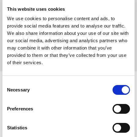
This website uses cookies
We use cookies to personalise content and ads, to
provide social media features and to analyse our traffic.
We also share information about your use of our site with
our social media, advertising and analytics partners who
may combine it with other information that you’ve
provided to them or that they’ve collected from your use
of their services.
Consent
KOLORY:
Necessary
Selection
CERISE
435
Preferences
NAVY
860
BLACK
990
Statistics