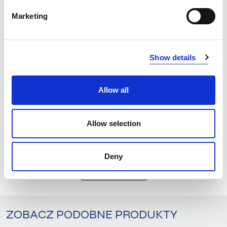
INFO:
Marketing
Mag. Poznań — stan magazynu lokalnego, realizacja
od ręki. Mag. Centralny — stan magazynu centralnego
dostawcy, dłuższy termin realizacji. Podane ilości mają
Show details
charakter orientacyjny.
BLACK (990)
KOPIUJ LINK
Allow all
Rozmiar
Mag. Poznań
Mag. Centralny
ONE SIZE
0
1709
Allow selection
ZAPYTAJ O PRODUKT
Deny
ZALOGUJ SIĘ
ZOBACZ PODOBNE PRODUKTY