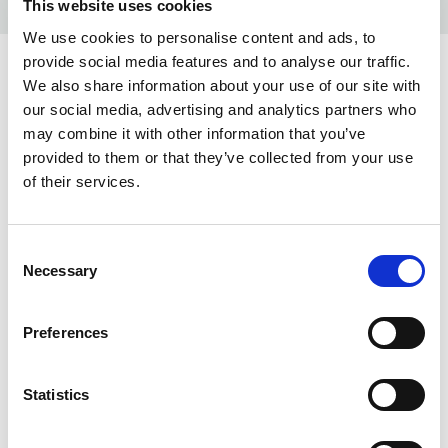
This website uses cookies
We use cookies to personalise content and ads, to
provide social media features and to analyse our traffic.
KOLORY:
We also share information about your use of our site with
our social media, advertising and analytics partners who
WHITE
100
may combine it with other information that you’ve
provided to them or that they’ve collected from your use
GREY MELANGE
120
of their services.
RED
400
DUSTY RED
484
Consent
Necessary
Selection
SUMMER BLUE
514
FADED BLUE
555
Preferences
NAVY
600
Statistics
ALOE GREEN
784
BLACK
900