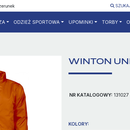
SZUKA
izerunek
ZA
ODZIEŻ SPORTOWA
UPOMINKI
TORBY
O
WINTON UN
NR KATALOGOWY:
131027
KOLORY: