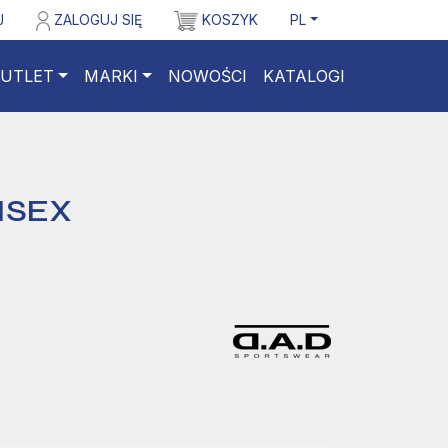
J
ZALOGUJ SIĘ
KOSZYK
PL
UTLET
MARKI
NOWOŚCI
KATALOGI
ISEX