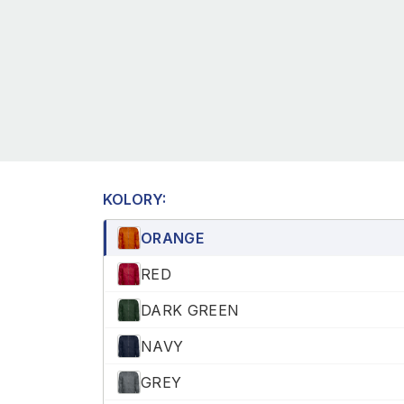
KOLORY:
ORANGE
RED
DARK GREEN
NAVY
GREY