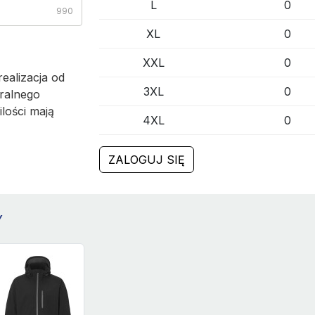
L
0
990
XL
0
XXL
0
ealizacja od
3XL
0
ralnego
ilości mają
4XL
0
ZALOGUJ SIĘ
Y