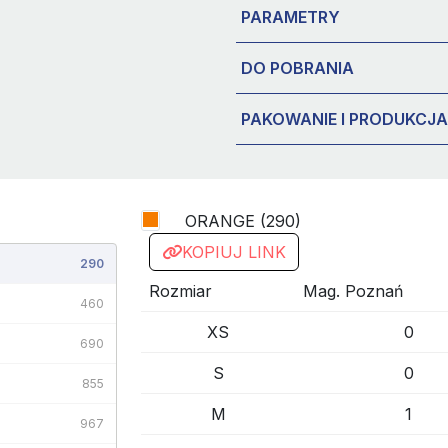
PARAMETRY
DO POBRANIA
PAKOWANIE I PRODUKCJA
ORANGE (290)
KOPIUJ LINK
290
Rozmiar
Mag. Poznań
460
XS
0
690
S
0
855
M
1
967