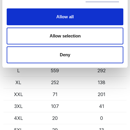
dostawcy, dłuższy termin realizacji. Podane ilości mają
charakter orientacyjny.
Allow all
BLACK (900)
KOPIUJ LINK
Rozmiar
Mag. Poznań
Mag. Centralny
Allow selection
S
0
161
Deny
M
0
234
L
559
292
XL
252
138
XXL
71
201
3XL
107
41
4XL
20
0