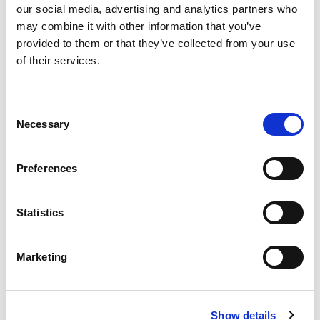
our social media, advertising and analytics partners who
KOLORY:
may combine it with other information that you’ve
provided to them or that they’ve collected from your use
BRIGHT ORANGE
305
of their services.
RED
400
Consent
BLUE
530
Necessary
Selection
BLUE
534
NAVY
Preferences
600
BLACK
900
Statistics
METAL GREY
950
Marketing
INFO:
Mag. Poznań — stan magazynu lokalnego, realizacja
od ręki. Mag. Centralny — stan magazynu centralnego
Show details