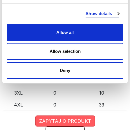
ROYAL BLUE (757)
KOPIUJ LINK
Show details
Rozmiar
Mag. Poznań
Mag. Centralny
Allow all
S
0
84
M
0
279
Allow selection
L
0
529
XL
1
322
Deny
XXL
0
30
3XL
0
10
4XL
0
33
ZAPYTAJ O PRODUKT