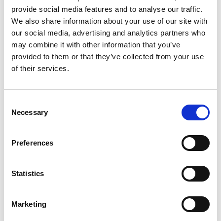
provide social media features and to analyse our traffic.
KOLORY:
We also share information about your use of our site with
our social media, advertising and analytics partners who
PEACH
297
may combine it with other information that you’ve
RED
457
provided to them or that they’ve collected from your use
of their services.
GREEN
657
ROYAL BLUE
757
Consent
Necessary
STEEL BLUE
857
Selection
BLACK
997
Preferences
INFO:
Statistics
Mag. Poznań — stan magazynu lokalnego, realizacja
od ręki. Mag. Centralny — stan magazynu centralnego
dostawcy, dłuższy termin realizacji. Podane ilości mają
Marketing
charakter orientacyjny.