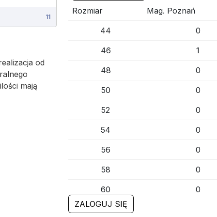
Rozmiar
Mag. Poznań
11
44
0
46
1
ealizacja od
48
0
ralnego
ilości mają
50
0
52
0
54
0
56
0
58
0
60
0
ZALOGUJ SIĘ
62
0