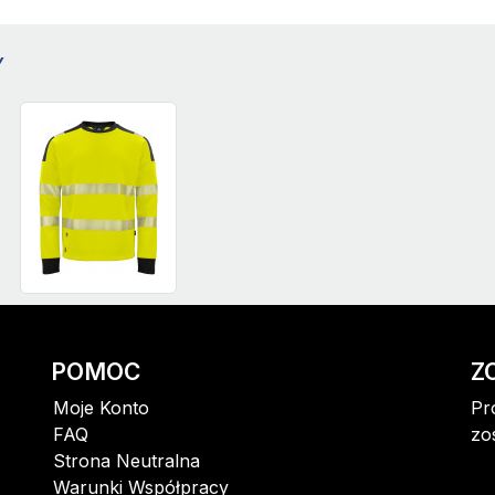
84
0
Y
88
0
92
0
96
0
100
0
104
0
108
0
112
0
POMOC
Z
116
0
Moje Konto
Pr
FAQ
zo
120
0
Strona Neutralna
146
0
Warunki Współpracy