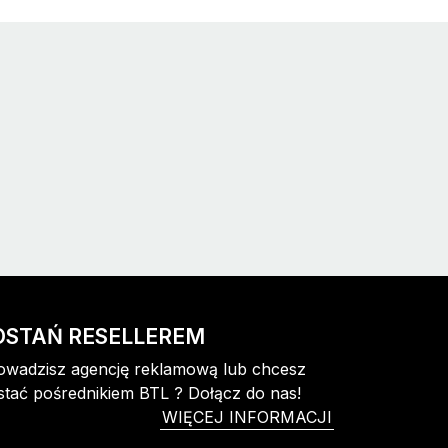
64
2
40
1
50
43
32
26
OSTAŃ RESELLEREM
29
owadzisz agencję reklamową lub chcesz
stać pośrednikiem BTL ? Dołącz do nas!
43
WIĘCEJ INFORMACJI
6