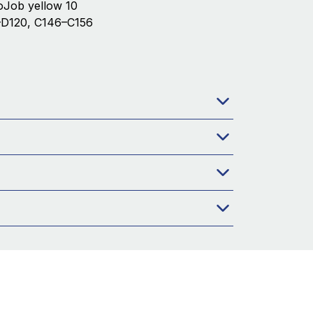
roJob yellow 10
D120, C146–C156