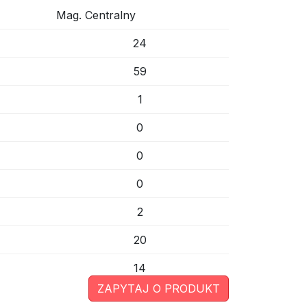
Mag. Centralny
24
59
1
0
0
0
2
20
14
ZAPYTAJ O PRODUKT
44