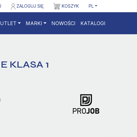
J
ZALOGUJ SIĘ
KOSZYK
PL
UTLET
MARKI
NOWOŚCI
KATALOGI
E KLASA 1
3