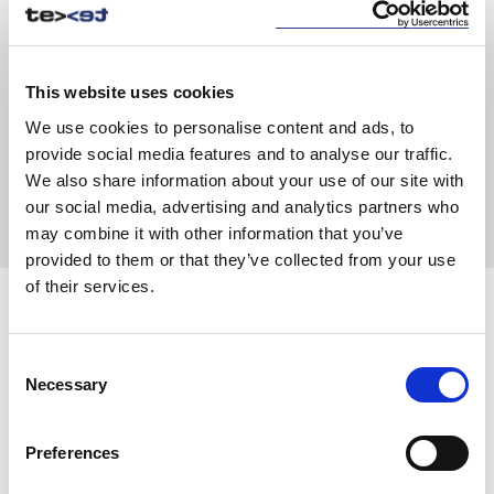
This website uses cookies
We use cookies to personalise content and ads, to
provide social media features and to analyse our traffic.
We also share information about your use of our site with
our social media, advertising and analytics partners who
may combine it with other information that you’ve
provided to them or that they’ve collected from your use
of their services.
KOLORY:
BLACK
Consent
99
Necessary
Selection
INFO:
Preferences
Mag. Poznań — stan magazynu lokalnego, realizacja
od ręki. Mag. Centralny — stan magazynu centralnego