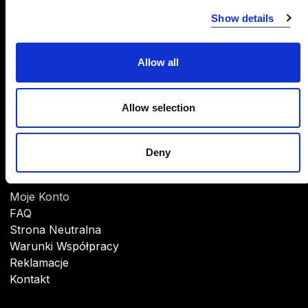
INFORMACJE
Show details
O Firmie
CSR
Allow all
Marki
Do pobrania
Allow selection
Deny
POMOC
Moje Konto
FAQ
Strona Neutralna
Warunki Współpracy
Reklamacje
Kontakt