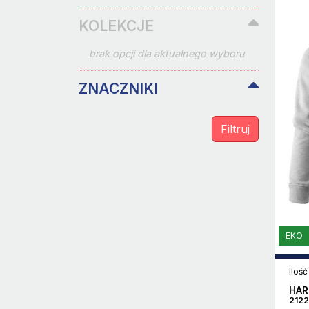
KOLEKCJE
brak opcji dla aktualnego wyboru
ZNACZNIKI
EKO
Ilość
HAR
2122