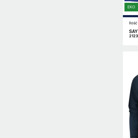
EKO
Ilość
SAY
212