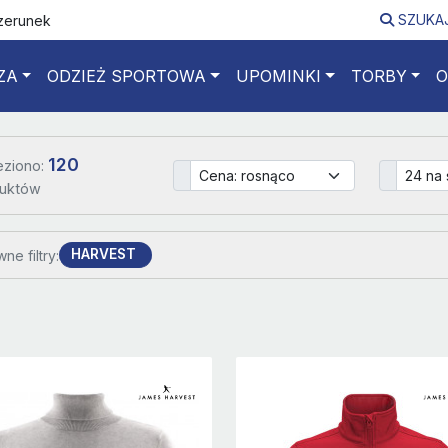
SZUKA
izerunek
ZA
ODZIEŻ SPORTOWA
UPOMINKI
TORBY
O
120
eziono:
uktów
HARVEST
ne filtry: