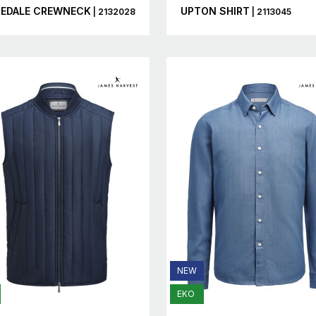
EDALE CREWNECK
UPTON SHIRT
| 2132028
| 2113045
NEW
EKO