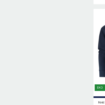
EKO
Ilość