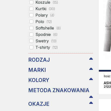
Koszule
(15)
Kurtki
(30)
Polary
(4)
Polo
(12)
Softshelle
(8)
Spodnie
(6)
Swetry
(13)
T-shirty
(12)
RODZAJ
MARKI
Ilość
KOLORY
ASH
2122
METODA ZNAKOWANIA
OKAZJE