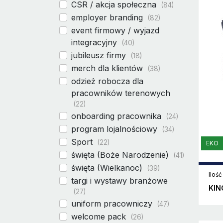
CSR / akcja społeczna
(84)
employer branding
(82)
event firmowy / wyjazd
integracyjny
(40)
jubileusz firmy
(18)
merch dla klientów
(38)
odzież robocza dla
pracowników terenowych
(22)
onboarding pracownika
(24)
program lojalnościowy
(34)
Sport
(22)
EKO
święta (Boże Narodzenie)
(41)
święta (Wielkanoc)
(39)
Ilość
targi i wystawy branżowe
KIN
(27)
uniform pracowniczy
(47)
welcome pack
(26)