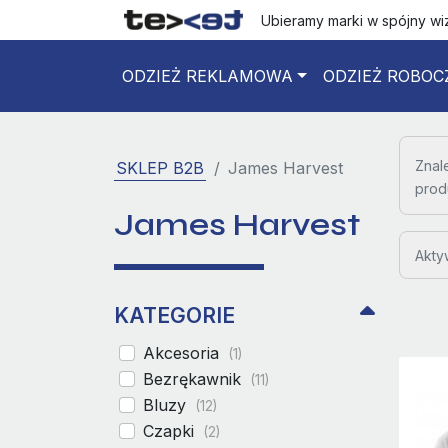
Ubieramy marki w spójny w
ODZIEŻ REKLAMOWA
ODZIEŻ ROBOC
Znal
SKLEP B2B
James Harvest
prod
James Harvest
Aktyw
KATEGORIE
Akcesoria
(1)
Bezrękawnik
(11)
Bluzy
(12)
Czapki
(2)