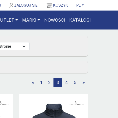
J
ZALOGUJ SIĘ
KOSZYK
PL
UTLET
MARKI
NOWOŚCI
KATALOGI
«
1
2
3
4
5
»