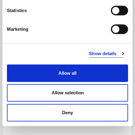
Statistics
Marketing
SALE
Show details
Ilość kolorów: 1
WYSOKIE SZKLANKI/KIELISZKI PIKNIKOWE BIAŁE, 4-
PAK
| 5018173
Allow all
Allow selection
Deny