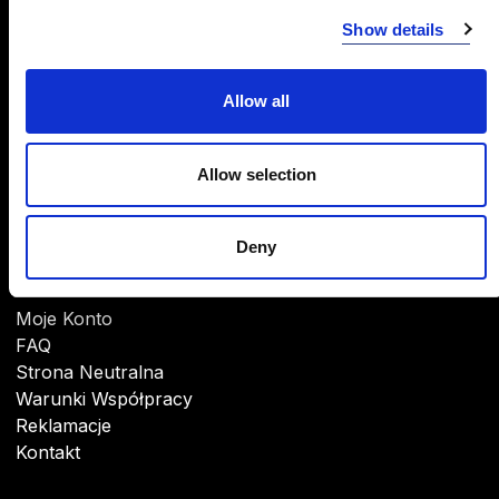
INFORMACJE
Show details
O Firmie
CSR
Allow all
Marki
Do pobrania
Allow selection
Deny
POMOC
Moje Konto
FAQ
Strona Neutralna
Warunki Współpracy
Reklamacje
Kontakt