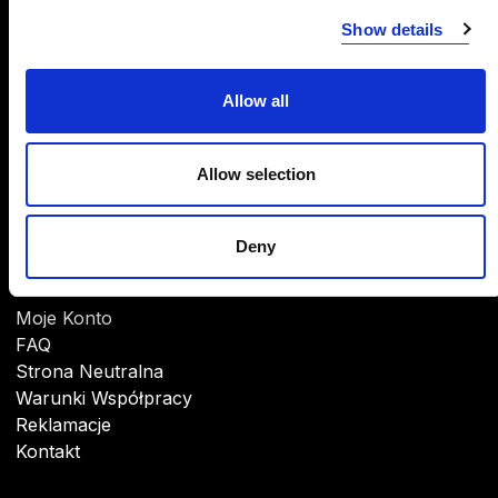
INFORMACJE
Show details
O Firmie
CSR
Allow all
Marki
Do pobrania
Allow selection
Deny
POMOC
Moje Konto
FAQ
Strona Neutralna
Warunki Współpracy
Reklamacje
Kontakt