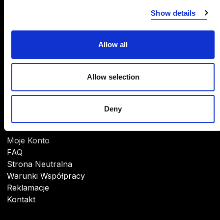
INFORMACJE
Show details
O Firmie
CSR
Allow all
Marki
Do pobrania
Allow selection
Deny
POMOC
Moje Konto
FAQ
Strona Neutralna
Warunki Współpracy
Reklamacje
Kontakt