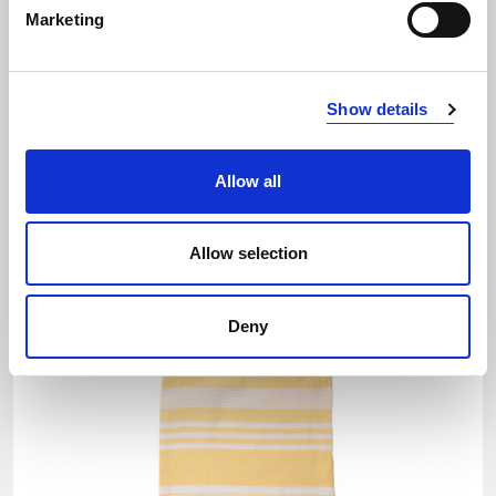
EKO
Marketing
SALE
Ilość kolorów: 1
Show details
RĘCZNIK EKO ELLA HAMAM 50X70CM, BEŻOWY
|
5018297
Allow all
Allow selection
Deny