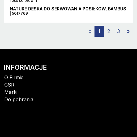
Ilość kolorów: 1
NATURE DESKA DO SERWOWANIA POSIŁKÓW, BAMBUS
| 5017769
«
1
2
3
»
INFORMACJE
O Firmie
CSR
Marki
Do pobrania