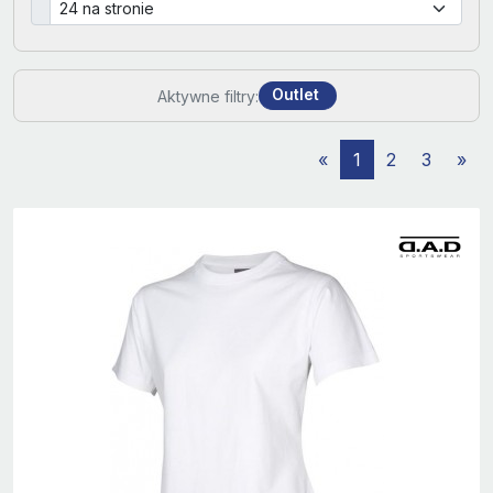
Outlet
Aktywne filtry:
«
1
2
3
»