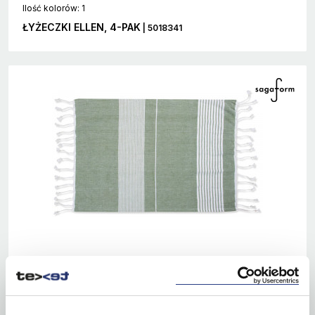
Ilość kolorów: 1
ŁYŻECZKI ELLEN, 4-PAK
| 5018341
EKO
SALE