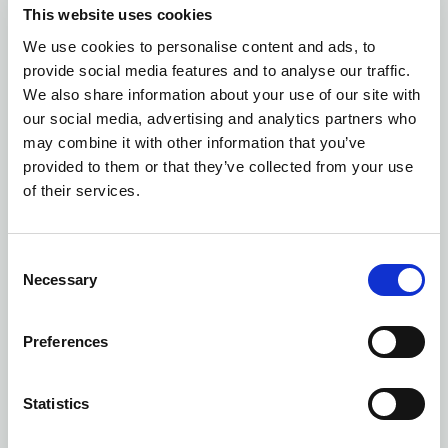
This website uses cookies
Ilość kolorów: 1
We use cookies to personalise content and ads, to
provide social media features and to analyse our traffic.
RĘCZNIK EKO ELLA HAMAM 50X70CM, ZIELONY
|
5018295
We also share information about your use of our site with
our social media, advertising and analytics partners who
may combine it with other information that you’ve
provided to them or that they’ve collected from your use
of their services.
Consent
Necessary
Selection
Preferences
Statistics