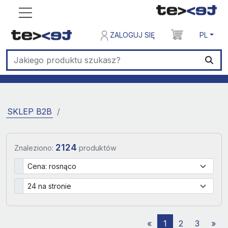
ZALOGUJ SIĘ
PL
SKLEP B2B
2124
Znaleziono:
produktów
«
1
2
3
»