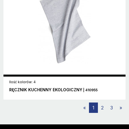
Ilość kolorów: 4
RĘCZNIK KUCHENNY EKOLOGICZNY
| 410955
«
1
2
3
»